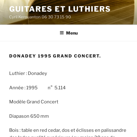
Aller
GUITARES ET LUTHIERS
au
Cyril Kerouanton 06 30 73 15 90
contenu
principal
Menu
DONADEY 1995 GRAND CONCERT.
Luthier : Donadey
Année : 1995 n° 5.114
Modèle Grand Concert
Diapason 650 mm
Bois : table en red cedar, dos et éclisses en palissandre